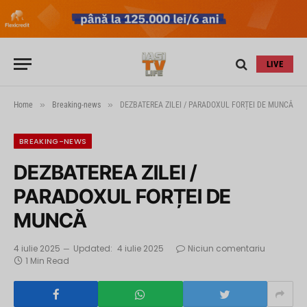
LIVE
»
»
Home
Breaking-news
DEZBATEREA ZILEI / PARADOXUL FORȚEI DE MUNCĂ
BREAKING-NEWS
DEZBATEREA ZILEI /
PARADOXUL FORȚEI DE
MUNCĂ
4 iulie 2025
Updated:
4 iulie 2025
Niciun comentariu
1 Min Read