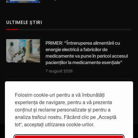
ULTIMELE ȘTIRI
PRIMER: “Întreruperea alimentării cu
energie electrică a fabricilor de
medicamente va pune în pericol accesul
pacienților la medicamente esențiale”
7 august 2026
Activități de educație pentru promovarea
integrității
Folosim cookie-uri pentru a vă îmbunătăți
experiența de navigare, pentru a vă prezenta
7 august 2026
conținut și reclame personalizate și pentru a
analiza traficul nostru. Făcând clic pe „Acceptă
tot”, acceptați utilizarea cookie-urilor.