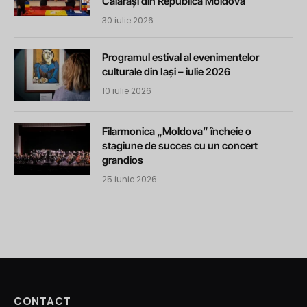
Călărași din Republica Moldova
30 iulie 2026
Programul estival al evenimentelor
culturale din Iași – iulie 2026
10 iulie 2026
Filarmonica „Moldova” încheie o
stagiune de succes cu un concert
grandios
25 iunie 2026
CONTACT