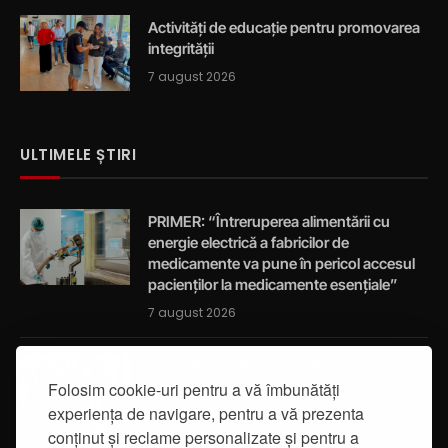
Activități de educație pentru promovarea
integrității
7 august 2026
ULTIMELE ȘTIRI
PRIMER: “Întreruperea alimentării cu
energie electrică a fabricilor de
medicamente va pune în pericol accesul
pacienților la medicamente esențiale”
7 august 2026
Activități de educație pentru promovarea
integrității
Folosim cookie-uri pentru a vă îmbunătăți
experiența de navigare, pentru a vă prezenta
7 august 2026
conținut și reclame personalizate și pentru a