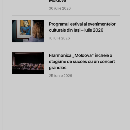
Moldova
30 iulie 2026
Programul estival al evenimentelor
culturale din Iași – iulie 2026
10 iulie 2026
Filarmonica „Moldova” încheie o
stagiune de succes cu un concert
grandios
25 iunie 2026
m