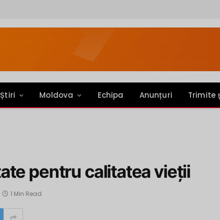
Știri
Moldova
Echipa
Anunțuri
Trimite 
e pentru calitatea vieții
1 Min Read