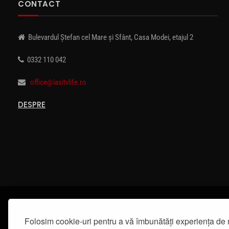
CONTACT
Bulevardul Ștefan cel Mare și Sfânt, Casa Modei, etajul 2
0332 110 042
office@iasitvlife.ro
DESPRE
Folosim cookie-uri pentru a vă îmbunătăți experiența de 