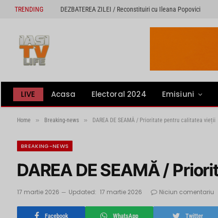
TRENDING
DEZBATEREA ZILEI / Reconstituiri cu Ileana Popovici
LIVE
Acasa
Electoral 2024
Emisiuni
»
»
Home
Breaking-news
DAREA DE SEAMĂ / Prioritate pentru calitatea vieții
BREAKING-NEWS
DAREA DE SEAMĂ / Prioritat
17 martie 2026
Updated:
17 martie 2026
Niciun comentariu
Facebook
WhatsApp
Twitter