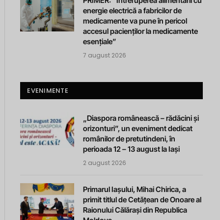
PRIMER: “Întreruperea alimentării cu
energie electrică a fabricilor de
medicamente va pune în pericol
accesul pacienților la medicamente
esențiale”
7 august 2026
EVENIMENTE
„Diaspora românească – rădăcini și
orizonturi”, un eveniment dedicat
românilor de pretutindeni, în
perioada 12 – 13 august la Iași
2 august 2026
Primarul Iașului, Mihai Chirica, a
primit titlul de Cetățean de Onoare al
Raionului Călărași din Republica