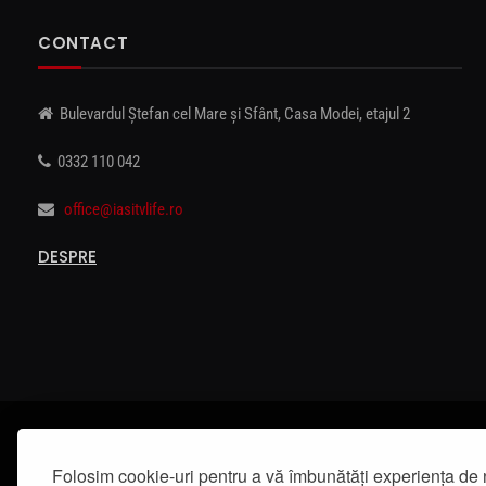
CONTACT
Bulevardul Ștefan cel Mare și Sfânt, Casa Modei, etajul 2
0332 110 042
office@iasitvlife.ro
DESPRE
Folosim cookie-uri pentru a vă îmbunătăți experiența de 