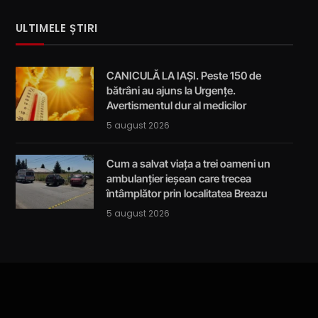
ULTIMELE ȘTIRI
CANICULĂ LA IAȘI. Peste 150 de
bătrâni au ajuns la Urgențe.
Avertismentul dur al medicilor
5 august 2026
Cum a salvat viața a trei oameni un
ambulanțier ieșean care trecea
întâmplător prin localitatea Breazu
5 august 2026