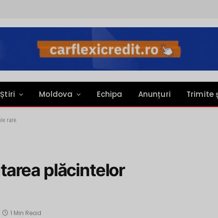
Știri
Moldova
Echipa
Anunțuri
Trimite 
le rare
area plăcintelor
1 Min Read