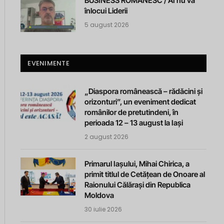
BUSINESS ROMANESC / AI nu va
înlocui Liderii
5 august 2026
EVENIMENTE
„Diaspora românească – rădăcini și
orizonturi”, un eveniment dedicat
românilor de pretutindeni, în
perioada 12 – 13 august la Iași
2 august 2026
Primarul Iașului, Mihai Chirica, a
primit titlul de Cetățean de Onoare al
Raionului Călărași din Republica
Moldova
30 iulie 2026