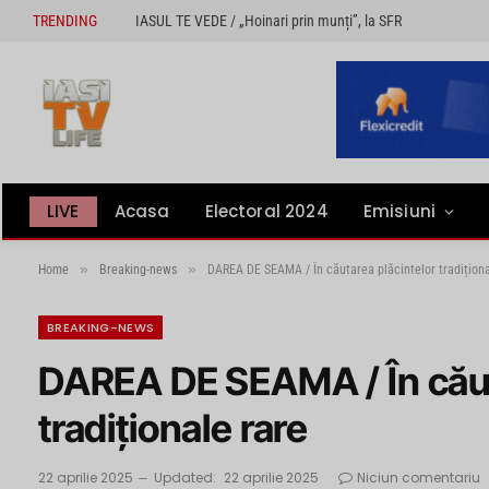
TRENDING
IASUL TE VEDE / „Hoinari prin munți”, la SFR
LIVE
Acasa
Electoral 2024
Emisiuni
»
»
Home
Breaking-news
DAREA DE SEAMA / În căutarea plăcintelor tradiționa
BREAKING-NEWS
DAREA DE SEAMA / În căut
tradiționale rare
22 aprilie 2025
Updated:
22 aprilie 2025
Niciun comentariu