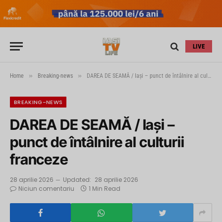
LIVE
»
»
Home
Breaking-news
DAREA DE SEAMĂ / Iași – punct de întâlnire al culturii franceze
BREAKING-NEWS
DAREA DE SEAMĂ / Iași –
punct de întâlnire al culturii
franceze
28 aprilie 2026
Updated:
28 aprilie 2026
Niciun comentariu
1 Min Read