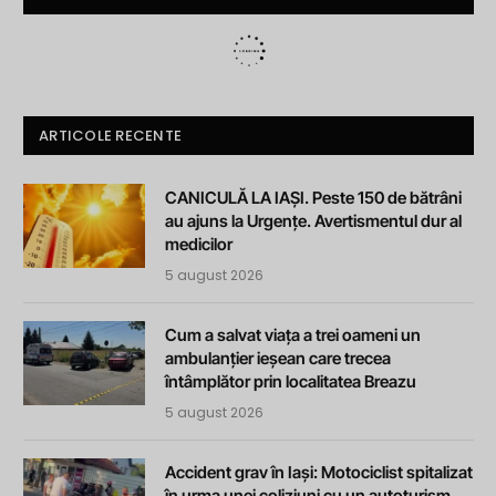
ARTICOLE RECENTE
CANICULĂ LA IAȘI. Peste 150 de bătrâni
au ajuns la Urgențe. Avertismentul dur al
medicilor
5 august 2026
Cum a salvat viața a trei oameni un
ambulanțier ieșean care trecea
întâmplător prin localitatea Breazu
5 august 2026
Accident grav în Iași: Motociclist spitalizat
în urma unei coliziuni cu un autoturism