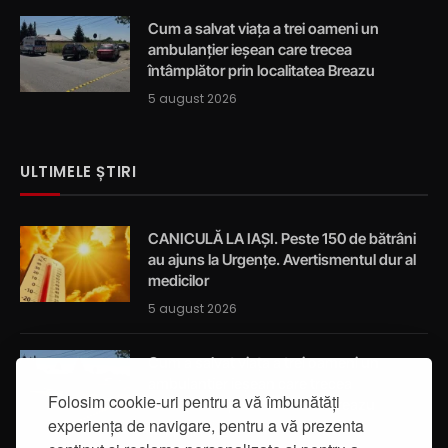
Cum a salvat viața a trei oameni un
ambulanțier ieșean care trecea
întâmplător prin localitatea Breazu
5 august 2026
ULTIMELE ȘTIRI
CANICULĂ LA IAȘI. Peste 150 de bătrâni
au ajuns la Urgențe. Avertismentul dur al
medicilor
5 august 2026
Cum a salvat viața a trei oameni un
ambulanțier ieșean care trecea
Folosim cookie-uri pentru a vă îmbunătăți
întâmplător prin localitatea Breazu
experiența de navigare, pentru a vă prezenta
5 august 2026