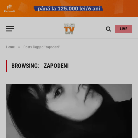
LIVE
»
Home
Posts Tagged "zapodeni"
BROWSING:
ZAPODENI