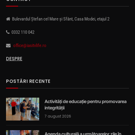
Bulevardul Ștefan cel Mare și Sfânt, Casa Modei, etajul 2
0332 110 042
office@iasitvlife.ro
DESPRE
POSTĂRI RECENTE
Activități de educație pentru promovarea
integrității
7 august 2026
Agenda culturală a următoarelor zile în