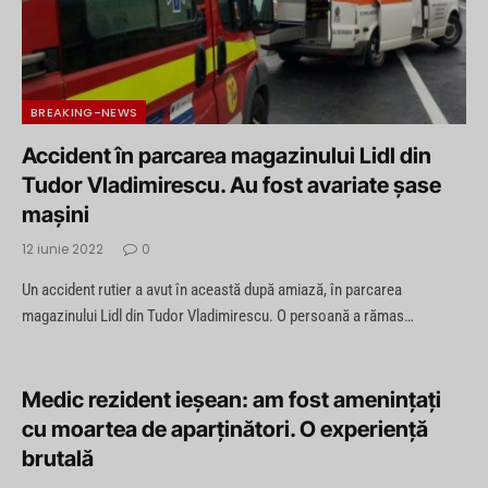
BREAKING-NEWS
Accident în parcarea magazinului Lidl din
Tudor Vladimirescu. Au fost avariate șase
maşini
12 iunie 2022
0
Un accident rutier a avut în această după amiază, în parcarea
magazinului Lidl din Tudor Vladimirescu. O persoană a rămas…
Medic rezident ieşean: am fost ameninţaţi
cu moartea de aparţinători. O experienţă
brutală