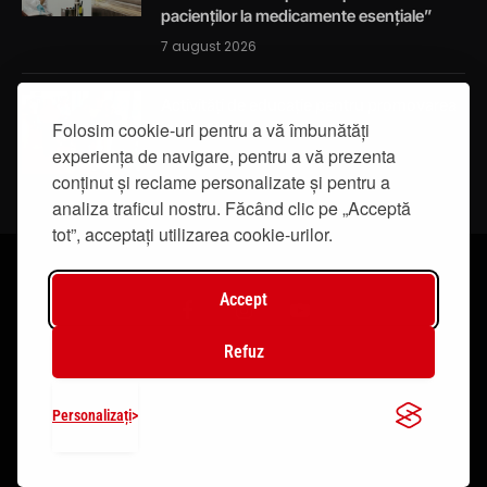
pacienților la medicamente esențiale”
7 august 2026
Activități de educație pentru promovarea
Folosim cookie-uri pentru a vă îmbunătăți
integrității
experiența de navigare, pentru a vă prezenta
7 august 2026
conținut și reclame personalizate și pentru a
analiza traficul nostru. Făcând clic pe „Acceptă
tot”, acceptați utilizarea cookie-urilor.
Accept
Facebook
Instagram
YouTube
Refuz
© 2019 - IasiTV Life. Toate drepturile rezervate.
Personalizați
Creat de