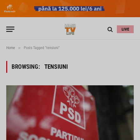
LIVE
»
Home
Posts Tagged "tensiuni"
BROWSING:
TENSIUNI