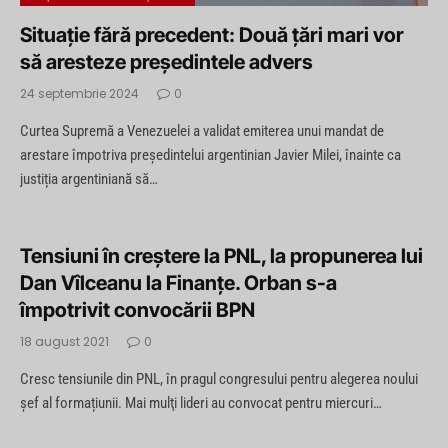
Situație fără precedent: Două țări mari vor
să aresteze președintele advers
24 septembrie 2024
0
Curtea Supremă a Venezuelei a validat emiterea unui mandat de
arestare împotriva președintelui argentinian Javier Milei, înainte ca
justiția argentiniană să…
Tensiuni în creștere la PNL, la propunerea lui
Dan Vîlceanu la Finanțe. Orban s-a
împotrivit convocării BPN
18 august 2021
0
Cresc tensiunile din PNL, în pragul congresului pentru alegerea noului
şef al formațiunii. Mai mulţi lideri au convocat pentru miercuri…