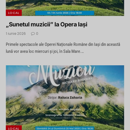
LOCAL
„Sunetul muzicii” la Opera Iași
1 iunie 2026
0
Primele spectacole ale Operei Naționale Române din Iași din această
lună vor avea loc miercuri și joi, în Sala Mare.…
LOCAL