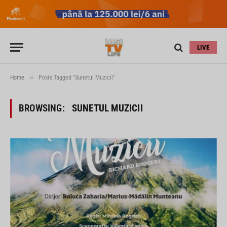
LIVE
»
Home
Posts Tagged "Sunetul Muzicii"
BROWSING:
SUNETUL MUZICII