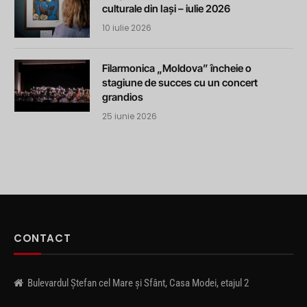
culturale din Iași – iulie 2026
10 iulie 2026
Filarmonica „Moldova” încheie o
stagiune de succes cu un concert
grandios
25 iunie 2026
CONTACT
Bulevardul Ștefan cel Mare și Sfânt, Casa Modei, etajul 2