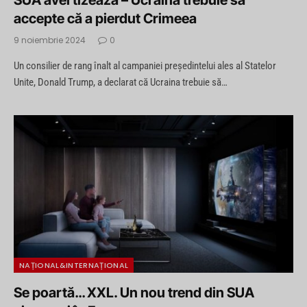
SUA avertizează – Ucraina trebuie să
accepte că a pierdut Crimeea
9 noiembrie 2024
0
Un consilier de rang înalt al campaniei preşedintelui ales al Statelor
Unite, Donald Trump, a declarat că Ucraina trebuie să…
NAȚIONAL&INTERNAȚIONAL
Se poartă… XXL. Un nou trend din SUA