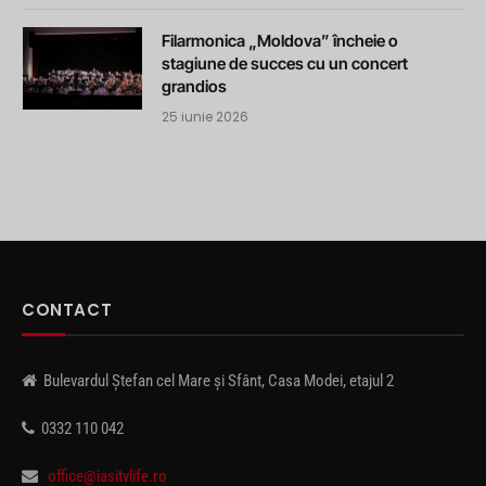
Filarmonica „Moldova” încheie o
stagiune de succes cu un concert
grandios
25 iunie 2026
CONTACT
Bulevardul Ștefan cel Mare și Sfânt, Casa Modei, etajul 2
0332 110 042
office@iasitvlife.ro