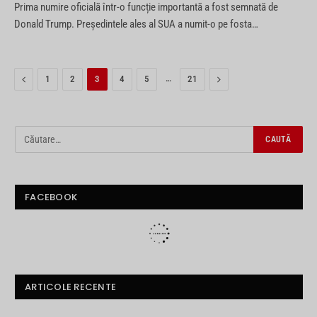
Prima numire oficială într-o funcție importantă a fost semnată de
Donald Trump. Preşedintele ales al SUA a numit-o pe fosta…
Previous
…
Next
1
2
3
4
5
21
FACEBOOK
ARTICOLE RECENTE