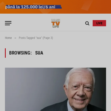
LIVE
»
Home
Posts Tagged "sua" (Page 3)
BROWSING:
SUA