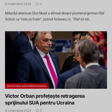
8 noiembrie 2024
0
Miliardul american Elon Musk a afirmat despre premierul german Olaf
Scholz ca ”este un fraier”, potrivit hotnews.ro. ”Olaf ist ein…
NAȚIONAL&INTERNAȚIONAL
Victor Orban profețește retragerea
sprijinului SUA pentru Ucraina
8 noiembrie 2024
0