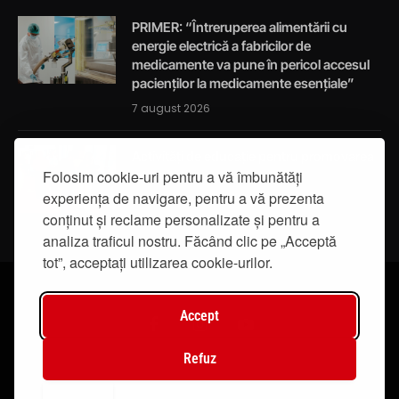
PRIMER: “Întreruperea alimentării cu
energie electrică a fabricilor de
medicamente va pune în pericol accesul
pacienților la medicamente esențiale”
7 august 2026
Activități de educație pentru promovarea
Folosim cookie-uri pentru a vă îmbunătăți
integrității
experiența de navigare, pentru a vă prezenta
7 august 2026
conținut și reclame personalizate și pentru a
analiza traficul nostru. Făcând clic pe „Acceptă
tot”, acceptați utilizarea cookie-urilor.
Accept
Facebook
Instagram
YouTube
Refuz
© 2019 - IasiTV Life. Toate drepturile rezervate.