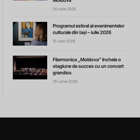
Moldova
30 iulie 2026
Programul estival al evenimentelor
culturale din Iași – iulie 2026
10 iulie 2026
Filarmonica „Moldova” încheie o
stagiune de succes cu un concert
grandios
25 iunie 2026