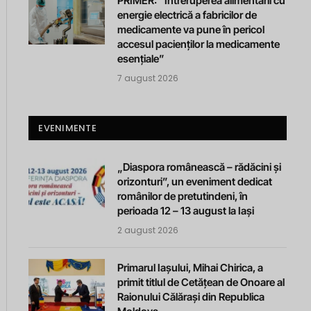
PRIMER: “Întreruperea alimentării cu
energie electrică a fabricilor de
medicamente va pune în pericol
accesul pacienților la medicamente
esențiale”
7 august 2026
EVENIMENTE
„Diaspora românească – rădăcini și
orizonturi”, un eveniment dedicat
românilor de pretutindeni, în
perioada 12 – 13 august la Iași
2 august 2026
Primarul Iașului, Mihai Chirica, a
primit titlul de Cetățean de Onoare al
Raionului Călărași din Republica