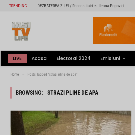
TRENDING
DEZBATEREA ZILEI / Reconstituiri cu Ileana Popovici
LIVE
Acasa
Electoral 2024
Emisiuni
»
Home
Posts Tagged "strazi pline de apa"
BROWSING:
STRAZI PLINE DE APA