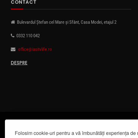
CONTACT
Bulevardul Ștefan cel Mare și Sfânt, Casa Modei, etajul 2
0332 110 042
office@iasitvlife.ro
DESPRE
Folosim cookie-uri pentru a vă îmbunătăți experiența de 