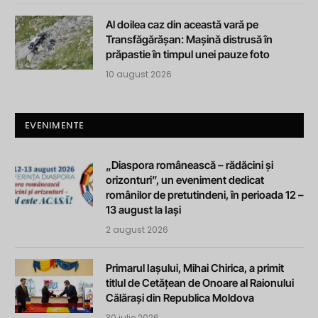
Al doilea caz din această vară pe
Transfăgărășan: Mașină distrusă în
prăpastie în timpul unei pauze foto
10 august 2026
EVENIMENTE
„Diaspora românească – rădăcini și
orizonturi”, un eveniment dedicat
românilor de pretutindeni, în perioada 12 –
13 august la Iași
2 august 2026
Primarul Iașului, Mihai Chirica, a primit
titlul de Cetățean de Onoare al Raionului
Călărași din Republica Moldova
30 iulie 2026