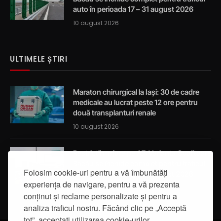
auto în perioada 17 – 31 august 2026
10 august 2026
ULTIMELE ȘTIRI
Maraton chirurgical la Iași: 30 de cadre
medicale au lucrat peste 12 ore pentru
două transplanturi renale
10 august 2026
Restricții majore pe A7: Varianta Ocolitoare
Bacău se închide complet pentru traficul
Folosim cookie-uri pentru a vă îmbunătăți
auto în perioada 17 – 31 august 2026
experiența de navigare, pentru a vă prezenta
10 august 2026
conținut și reclame personalizate și pentru a
analiza traficul nostru. Făcând clic pe „Acceptă
tot”, acceptați utilizarea cookie-urilor.