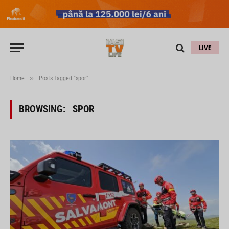
LIVE
»
Home
Posts Tagged "spor"
BROWSING:
SPOR