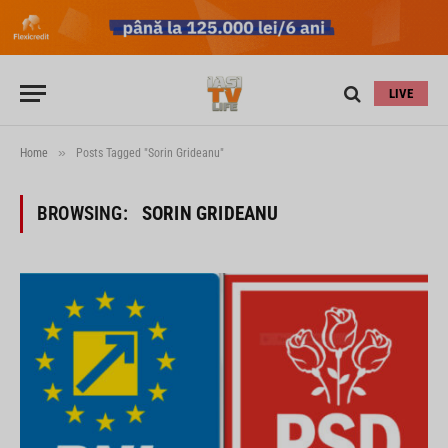
LIVE
»
Home
Posts Tagged "Sorin Grideanu"
BROWSING:
SORIN GRIDEANU