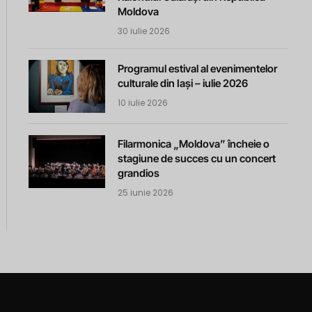
Moldova
30 iulie 2026
Programul estival al evenimentelor
culturale din Iași – iulie 2026
10 iulie 2026
Filarmonica „Moldova” încheie o
stagiune de succes cu un concert
grandios
25 iunie 2026