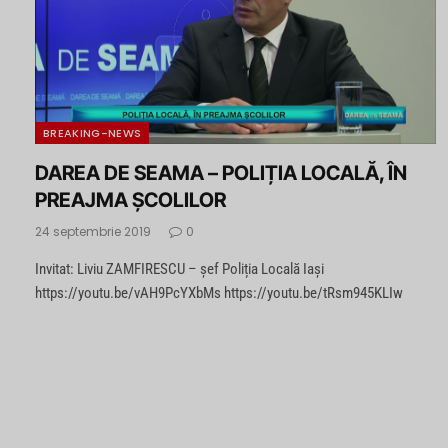
BREAKING-NEWS
DAREA DE SEAMA – POLIȚIA LOCALĂ, ÎN
PREAJMA ȘCOLILOR
24 septembrie 2019
0
Invitat: Liviu ZAMFIRESCU – șef Poliția Locală Iași
https://youtu.be/vAH9PcYXbMs https://youtu.be/tRsm945KLIw