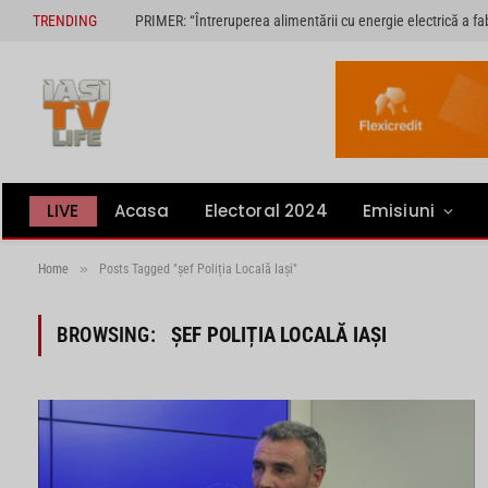
TRENDING
LIVE
Acasa
Electoral 2024
Emisiuni
»
Home
Posts Tagged "șef Poliția Locală Iași"
BROWSING:
ȘEF POLIȚIA LOCALĂ IAȘI