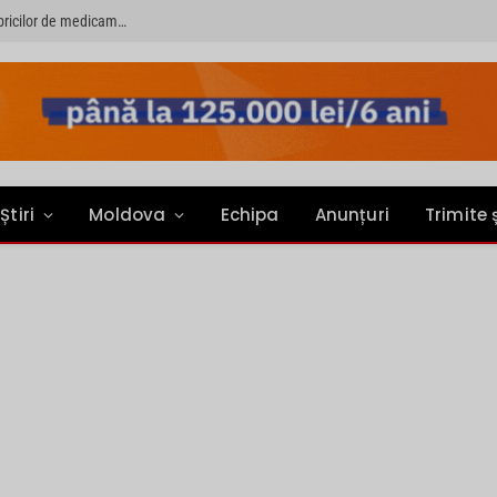
PRIMER: “Întreruperea alimentării cu energie electrică a fabricilor de medicamente va pune în pericol accesul pacienților la medicamente esențiale”
Știri
Moldova
Echipa
Anunțuri
Trimite 