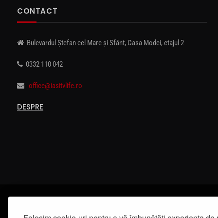
CONTACT
Bulevardul Ștefan cel Mare și Sfânt, Casa Modei, etajul 2
0332 110 042
office@iasitvlife.ro
DESPRE
Folosim cookie-uri pentru a vă îmbunătăți experiența de 