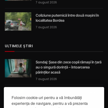
7 august 2026
Coliziune puternică între două mașini în
localitatea Bordea
7 august 2026
ULTIMELE ȘTIRI
Sondaj: Șase din zece copii rămași în țară
au o singură dorință – întoarcerea
părinților acasă
7 august 2026
Coliziune puternică între două mașini în
localitatea Bordea
Folosim cookie-uri pentru a vă îmbunătăți
experiența de navigare, pentru a vă prezenta
7 august 2026