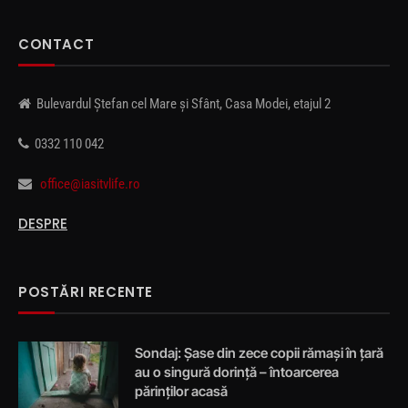
CONTACT
Bulevardul Ștefan cel Mare și Sfânt, Casa Modei, etajul 2
0332 110 042
office@iasitvlife.ro
DESPRE
POSTĂRI RECENTE
Sondaj: Șase din zece copii rămași în țară
au o singură dorință – întoarcerea
părinților acasă