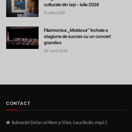
culturale din Iași – iulie 2026
10 iulie 2026
Filarmonica „Moldova” încheie o
stagiune de succes cu un concert
grandios
25 iunie 2026
CONTACT
Bulevardul Ștefan cel Mare și Sfânt, Casa Modei, etajul 2