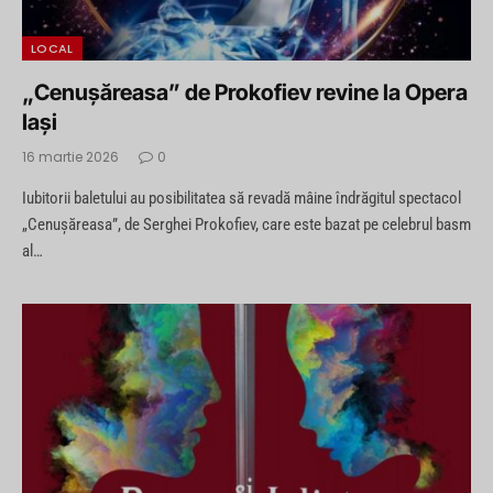
LOCAL
„Cenușăreasa” de Prokofiev revine la Opera
Iași
16 martie 2026
0
Iubitorii baletului au posibilitatea să revadă mâine îndrăgitul spectacol
„Cenușăreasa”, de Serghei Prokofiev, care este bazat pe celebrul basm
al…