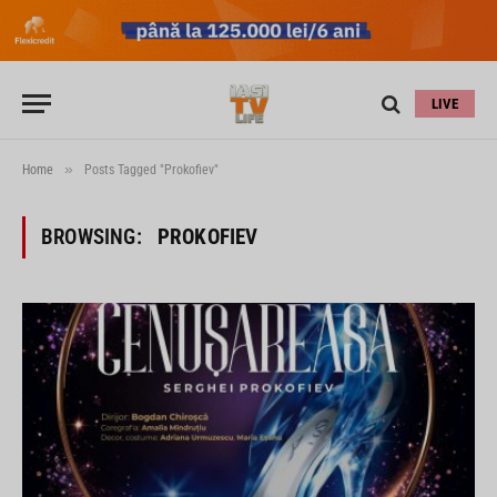
LIVE
»
Home
Posts Tagged "Prokofiev"
BROWSING:
PROKOFIEV