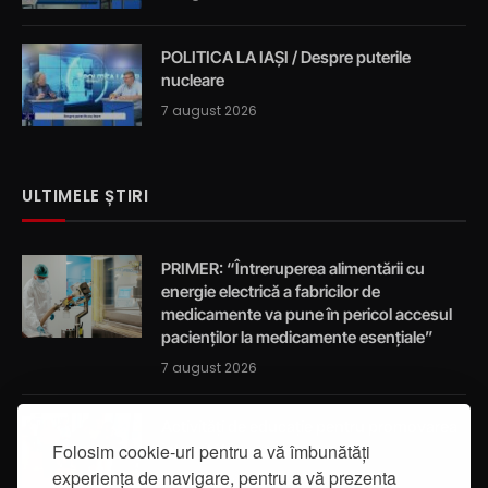
POLITICA LA IAȘI / Despre puterile
nucleare
7 august 2026
ULTIMELE ȘTIRI
PRIMER: “Întreruperea alimentării cu
energie electrică a fabricilor de
medicamente va pune în pericol accesul
pacienților la medicamente esențiale”
7 august 2026
Activități de educație pentru promovarea
integrității
Folosim cookie-uri pentru a vă îmbunătăți
experiența de navigare, pentru a vă prezenta
7 august 2026