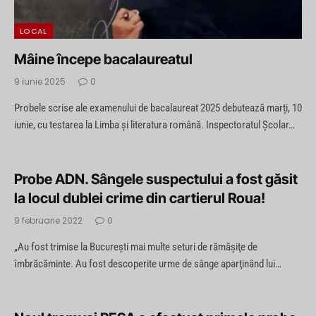
LOCAL
Mâine începe bacalaureatul
9 iunie 2025
0
Probele scrise ale examenului de bacalaureat 2025 debutează marți, 10
iunie, cu testarea la Limba și literatura română. Inspectoratul Școlar…
Probe ADN. Sângele suspectului a fost găsit
la locul dublei crime din cartierul Roua!
9 februarie 2022
0
„Au fost trimise la Bucureşti mai multe seturi de rămăşiţe de
îmbrăcăminte. Au fost descoperite urme de sânge aparţinând lui…