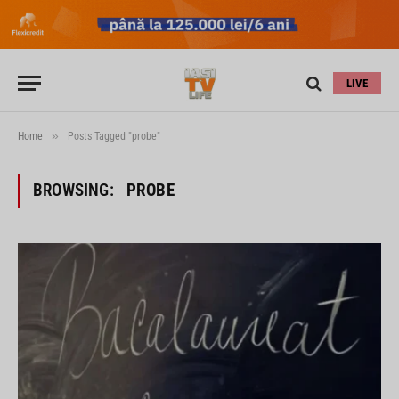
LIVE
»
Home
Posts Tagged "probe"
BROWSING:
PROBE