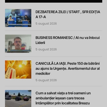
DEZBATEREA ZILEI / START , SFR EDIȚIA
A 17-A
5 august 2026
BUSINESS ROMANESC / AI nu va înlocui
Liderii
5 august 2026
CANICULĂ LA IAȘI. Peste 150 de bătrâni
au ajuns la Urgențe. Avertismentul dur al
medicilor
5 august 2026
Cum a salvat viața a trei oameni un
ambulanțier ieșean care trecea
întâmplător prin localitatea Breazu