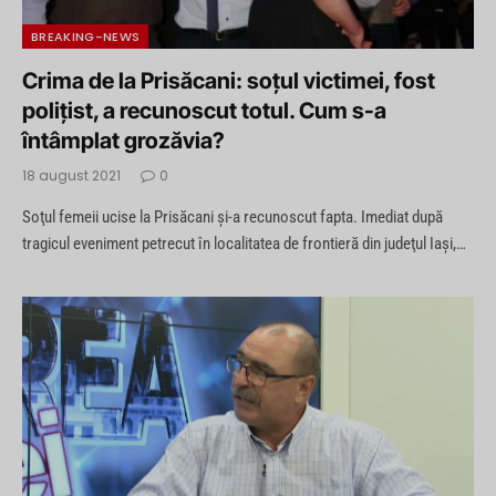
BREAKING-NEWS
Crima de la Prisăcani: soţul victimei, fost
poliţist, a recunoscut totul. Cum s-a
întâmplat grozăvia?
18 august 2021
0
Soţul femeii ucise la Prisăcani şi-a recunoscut fapta. Imediat după
tragicul eveniment petrecut în localitatea de frontieră din judeţul Iaşi,…