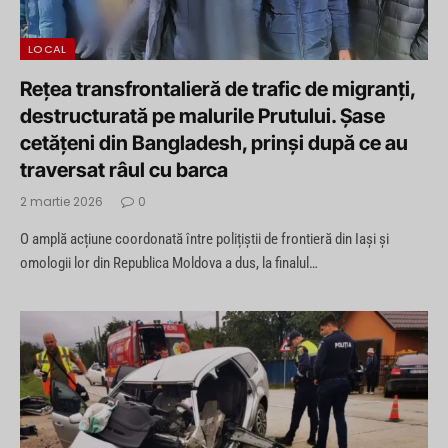
LOCAL
Rețea transfrontalieră de trafic de migranți,
destructurată pe malurile Prutului. Șase
cetățeni din Bangladesh, prinși după ce au
traversat râul cu barca
2 martie 2026
0
O amplă acțiune coordonată între polițiștii de frontieră din Iași și
omologii lor din Republica Moldova a dus, la finalul…