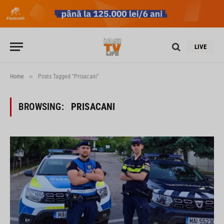
LIVE
»
Home
Posts Tagged "Prisacani"
BROWSING:
PRISACANI