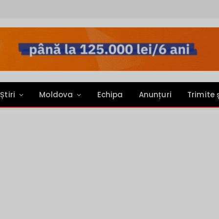
Știri
Moldova
Echipa
Anunțuri
Trimite 