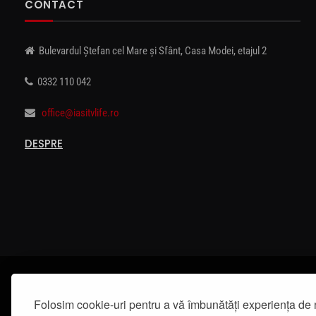
CONTACT
Bulevardul Ștefan cel Mare și Sfânt, Casa Modei, etajul 2
0332 110 042
office@iasitvlife.ro
DESPRE
Folosim cookie-uri pentru a vă îmbunătăți experiența de 