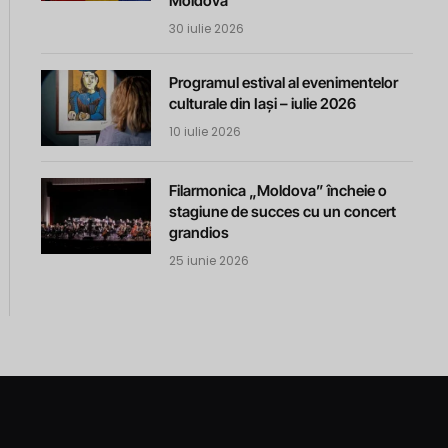
Moldova
30 iulie 2026
Programul estival al evenimentelor
culturale din Iași – iulie 2026
10 iulie 2026
Filarmonica „Moldova” încheie o
stagiune de succes cu un concert
grandios
25 iunie 2026