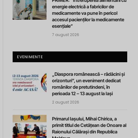
PRIMER: “Întreruperea alimentării cu
energie electrică a fabricilor de
medicamente va pune în pericol
accesul pacienților la medicamente
esențiale”
7 august 2026
EVENIMENTE
„Diaspora românească – rădăcini și
orizonturi”, un eveniment dedicat
românilor de pretutindeni, în
perioada 12 – 13 august la Iași
2 august 2026
Primarul Iașului, Mihai Chirica, a
primit titlul de Cetățean de Onoare al
Raionului Călărași din Republica