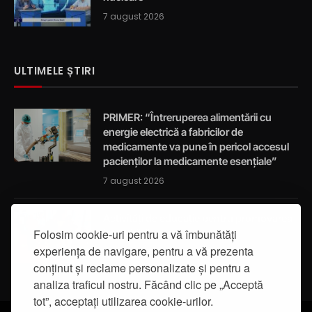
7 august 2026
ULTIMELE ȘTIRI
PRIMER: “Întreruperea alimentării cu
energie electrică a fabricilor de
medicamente va pune în pericol accesul
pacienților la medicamente esențiale”
7 august 2026
Activități de educație pentru promovarea
integrității
Folosim cookie-uri pentru a vă îmbunătăți
experiența de navigare, pentru a vă prezenta
7 august 2026
conținut și reclame personalizate și pentru a
analiza traficul nostru. Făcând clic pe „Acceptă
tot”, acceptați utilizarea cookie-urilor.