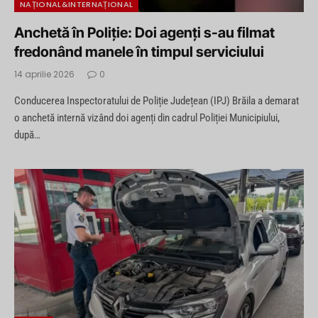
NAȚIONAL&INTERNAȚIONAL
Anchetă în Poliție: Doi agenți s-au filmat
fredonând manele în timpul serviciului
14 aprilie 2026
0
Conducerea Inspectoratului de Poliție Județean (IPJ) Brăila a demarat
o anchetă internă vizând doi agenți din cadrul Poliției Municipiului,
după…