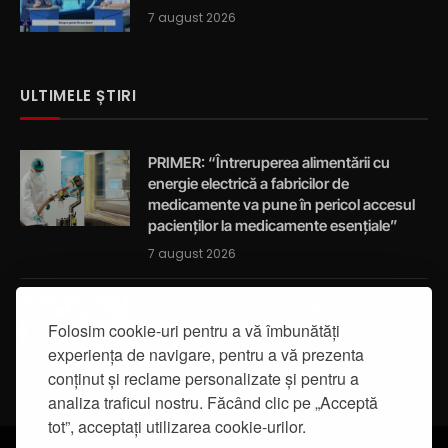
7 august 2026
ULTIMELE ȘTIRI
PRIMER: “Întreruperea alimentării cu
energie electrică a fabricilor de
medicamente va pune în pericol accesul
pacienților la medicamente esențiale”
7 august 2026
Activități de educație pentru promovarea
Folosim cookie-uri pentru a vă îmbunătăți
integrității
experiența de navigare, pentru a vă prezenta
7 august 2026
conținut și reclame personalizate și pentru a
analiza traficul nostru. Făcând clic pe „Acceptă
tot”, acceptați utilizarea cookie-urilor.