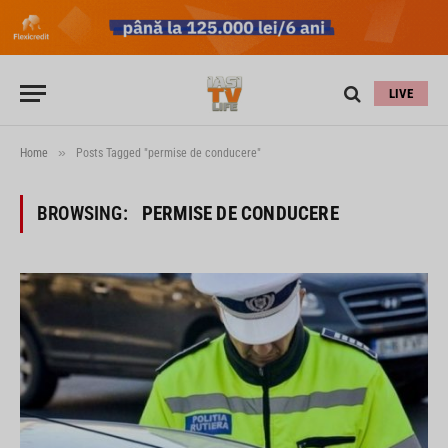
LIVE
»
Home
Posts Tagged "permise de conducere"
BROWSING:
PERMISE DE CONDUCERE