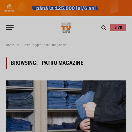
LIVE
»
Home
Posts Tagged "patru magazine"
BROWSING:
PATRU MAGAZINE