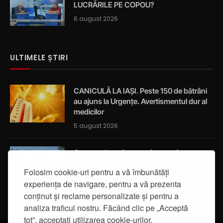
LUCRĂRILE PE COPOU?
6 august 2026
ULTIMELE ȘTIRI
CANICULĂ LA IAȘI. Peste 150 de bătrâni
au ajuns la Urgențe. Avertismentul dur al
medicilor
5 august 2026
Cum a salvat viața a trei oameni un
ambulanțier ieșean care trecea
Folosim cookie-uri pentru a vă îmbunătăți
întâmplător prin localitatea Breazu
experiența de navigare, pentru a vă prezenta
5 august 2026
conținut și reclame personalizate și pentru a
analiza traficul nostru. Făcând clic pe „Acceptă
tot”, acceptați utilizarea cookie-urilor.