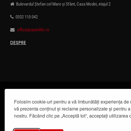
Bulevardul Ștefan cel Mare și Sfânt, Casa Modei, etajul 2
0332 110 042
office@iasitvlife.ro
DESPRE
Folosim cookie-uri pentru a vă îmbunătăți experiența de 
vă prezenta conținut și reclame personalizate și pentru a 
nostru. Făcând clic pe „Acceptă tot”, acceptați utilizarea c