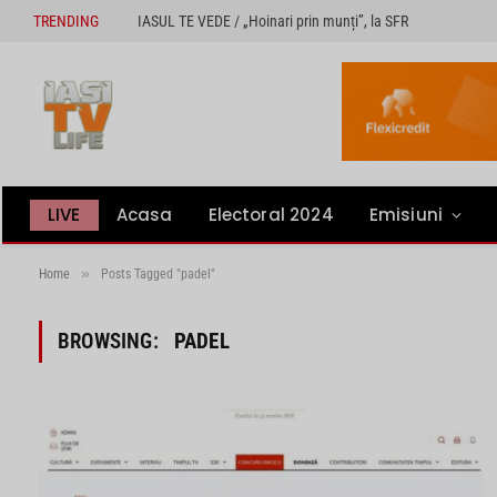
TRENDING
IASUL TE VEDE / „Hoinari prin munți”, la SFR
LIVE
Acasa
Electoral 2024
Emisiuni
»
Home
Posts Tagged "padel"
BROWSING:
PADEL