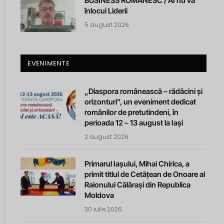
BUSINESS ROMANESC / AI nu va
înlocui Liderii
5 august 2026
EVENIMENTE
„Diaspora românească – rădăcini și
orizonturi”, un eveniment dedicat
românilor de pretutindeni, în
perioada 12 – 13 august la Iași
2 august 2026
Primarul Iașului, Mihai Chirica, a
primit titlul de Cetățean de Onoare al
Raionului Călărași din Republica
Moldova
30 iulie 2026