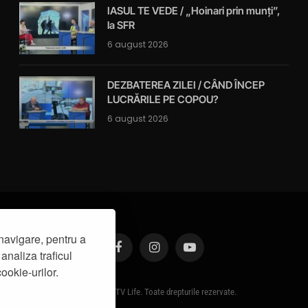
IASUL TE VEDE / „Hoinari prin munți”,
la SFR
6 august 2026
DEZBATEREA ZILEI / CÂND ÎNCEP
LUCRĂRILE PE COPOU?
6 august 2026
navigare, pentru a
analiza traficul
Facebook
Instagram
YouTube
ookie-urilor.
© 2019 - IasiTV Life. Toate drepturile rezervate.