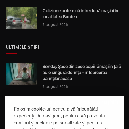
Coliziune puternică între două mașini în
localitatea Bordea
7 august 2026
ULTIMELE ȘTIRI
Sondaj: Șase din zece copii rămași în țară
au o singură dorință – întoarcerea
părinților acasă
7 august 2026
Coliziune puternică între două mașini în
localitatea Bordea
Folosim cookie-uri pentru a vă îmbunătăți
experiența de navigare, pentru a vă prezenta
7 august 2026
conținut și reclame personalizate și pentru a