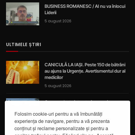
BUSINESS ROMANESC / AI nu va înlocui
Liderii
5 august 2026
ULTIMELE ȘTIRI
CANICULĂ LA IAȘI. Peste 150 de bătrâni
au ajuns la Urgențe. Avertismentul dur al
medicilor
5 august 2026
Cum a salvat viața a trei oameni un
ambulanțier ieșean care trecea
Folosim cookie-uri pentru a vă îmbunătăți
întâmplător prin localitatea Breazu
experiența de navigare, pentru a vă prezenta
5 august 2026
conținut și reclame personalizate și pentru a