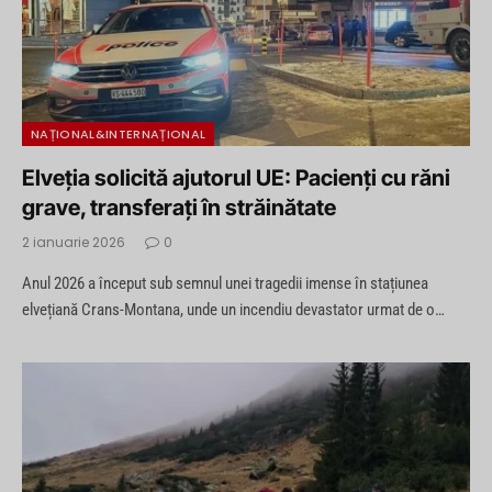
NAȚIONAL&INTERNAȚIONAL
Elveția solicită ajutorul UE: Pacienți cu răni
grave, transferați în străinătate
2 ianuarie 2026
0
Anul 2026 a început sub semnul unei tragedii imense în stațiunea
elvețiană Crans-Montana, unde un incendiu devastator urmat de o…