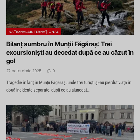
NAȚIONAL&INTERNAȚIONAL
Bilanț sumbru în Munții Făgăraș: Trei
excursioniști au decedat după ce au căzut în
gol
27 octombrie 2025
0
Tragedie în lanț în Munții Făgăraș, unde trei turiști și-au pierdut viața în
două incidente separate, după ce au alunecat…