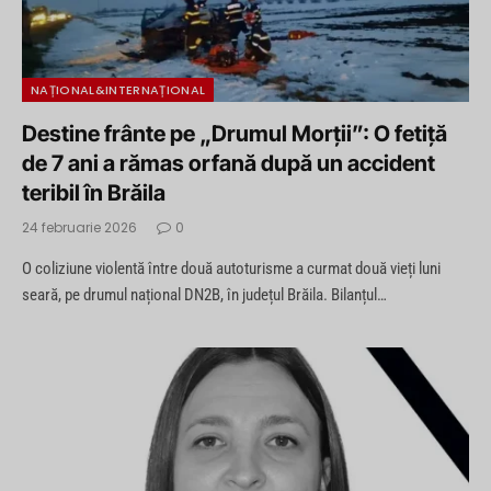
NAȚIONAL&INTERNAȚIONAL
Destine frânte pe „Drumul Morții”: O fetiță
de 7 ani a rămas orfană după un accident
teribil în Brăila
24 februarie 2026
0
O coliziune violentă între două autoturisme a curmat două vieți luni
seară, pe drumul național DN2B, în județul Brăila. Bilanțul…