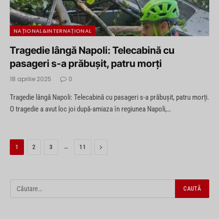
NAȚIONAL&INTERNAȚIONAL
Tragedie lângă Napoli: Telecabină cu
pasageri s-a prăbușit, patru morți
18 aprilie 2025
0
Tragedie lângă Napoli: Telecabină cu pasageri s-a prăbușit, patru morți.
O tragedie a avut loc joi după-amiaza în regiunea Napoli,…
…
Next
1
2
3
11