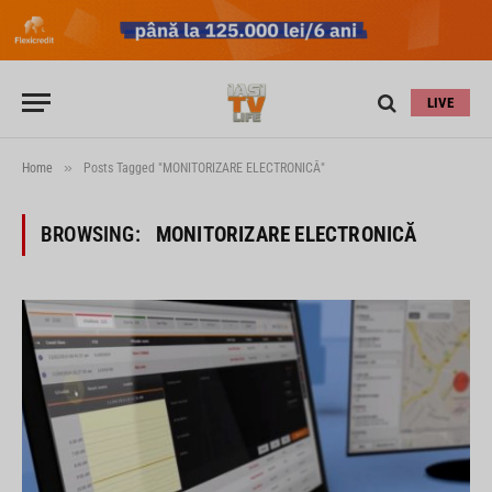
LIVE
»
Home
Posts Tagged "MONITORIZARE ELECTRONICĂ"
BROWSING:
MONITORIZARE ELECTRONICĂ