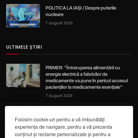
POLITICA LA IAȘI / Despre puterile
nucleare
7 august 2026
ULTIMELE ȘTIRI
PRIMER: “Întreruperea alimentării cu
energie electrică a fabricilor de
medicamente va pune în pericol accesul
pacienților la medicamente esențiale”
7 august 2026
Activități de educație pentru promovarea
integrității
Folosim cookie-uri pentru a vă îmbunătăți
experiența de navigare, pentru a vă prezenta
7 august 2026
conținut și reclame personalizate și pentru a