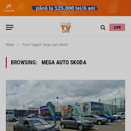
LIVE
»
Home
Posts Tagged "mega auto skoda"
BROWSING:
MEGA AUTO SKODA