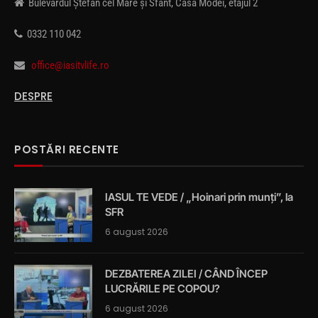
Bulevardul Ștefan cel Mare și Sfânt, Casa Modei, etajul 2
0332 110 042
office@iasitvlife.ro
DESPRE
POSTĂRI RECENTE
IASUL TE VEDE / „Hoinari prin munți”, la
SFR
6 august 2026
DEZBATEREA ZILEI / CÂND ÎNCEP
LUCRĂRILE PE COPOU?
6 august 2026