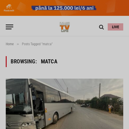
LIVE
»
Home
Posts Tagged "matca"
BROWSING:
MATCA