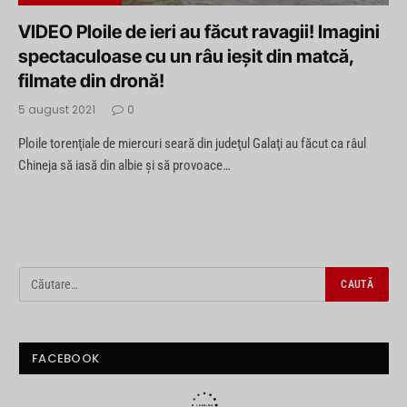
VIDEO Ploile de ieri au făcut ravagii! Imagini
spectaculoase cu un râu ieşit din matcă,
filmate din dronă!
5 august 2021
0
Ploile torenţiale de miercuri seară din judeţul Galaţi au făcut ca râul
Chineja să iasă din albie şi să provoace…
FACEBOOK