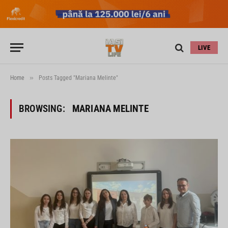
LIVE
»
Home
Posts Tagged "Mariana Melinte"
BROWSING:
MARIANA MELINTE