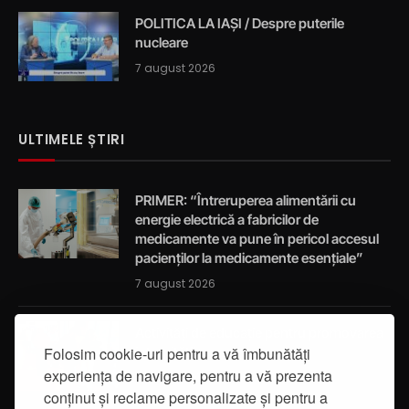
POLITICA LA IAȘI / Despre puterile
nucleare
7 august 2026
ULTIMELE ȘTIRI
PRIMER: “Întreruperea alimentării cu
energie electrică a fabricilor de
medicamente va pune în pericol accesul
pacienților la medicamente esențiale”
7 august 2026
Activități de educație pentru promovarea
integrității
Folosim cookie-uri pentru a vă îmbunătăți
experiența de navigare, pentru a vă prezenta
7 august 2026
conținut și reclame personalizate și pentru a