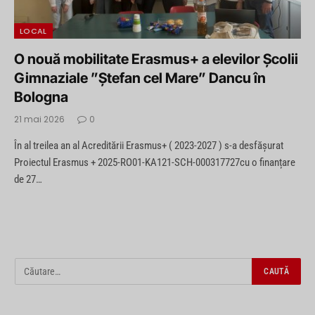
LOCAL
O nouă mobilitate Erasmus+ a elevilor Școlii
Gimnaziale ”Ștefan cel Mare” Dancu în
Bologna
21 mai 2026
0
În al treilea an al Acreditării Erasmus+ ( 2023-2027 ) s-a desfășurat
Proiectul Erasmus + 2025-RO01-KA121-SCH-000317727cu o finanțare
de 27…