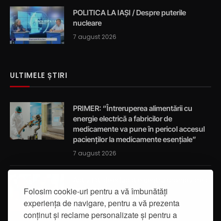
POLITICA LA IAȘI / Despre puterile
nucleare
7 august 2026
ULTIMELE ȘTIRI
PRIMER: “Întreruperea alimentării cu
energie electrică a fabricilor de
medicamente va pune în pericol accesul
pacienților la medicamente esențiale”
7 august 2026
Activități de educație pentru promovarea
integrității
Folosim cookie-uri pentru a vă îmbunătăți
experiența de navigare, pentru a vă prezenta
7 august 2026
conținut și reclame personalizate și pentru a