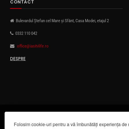
CONTACT
Bulevardul Ștefan cel Mare și Sfânt, Casa Modei, etajul 2
0332 110 042
office@iasitvlife.ro
DESPRE
Folosim cookie-uri pentru a vă îmbunătăți experiența de 