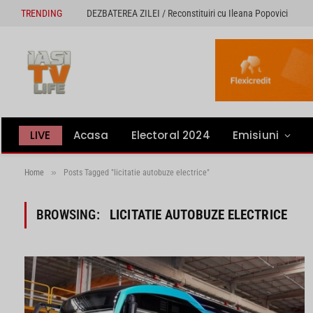
TRENDING
DEZBATEREA ZILEI / Reconstituiri cu Ileana Popovici
LIVE
Acasa
Electoral 2024
Emisiuni
»
Home
Posts Tagged "licitatie autobuze electrice"
BROWSING:
LICITATIE AUTOBUZE ELECTRICE