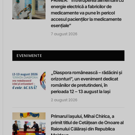
PRIMER: “Întreruperea alimentării cu
energie electrică a fabricilor de
medicamente va pune în pericol
accesul pacienților la medicamente
esențiale”
7 august 2026
EVENIMENTE
„Diaspora românească – rădăcini și
orizonturi”, un eveniment dedicat
românilor de pretutindeni, în
perioada 12 – 13 august la Iași
2 august 2026
Primarul Iașului, Mihai Chirica, a
primit titlul de Cetățean de Onoare al
Raionului Călărași din Republica