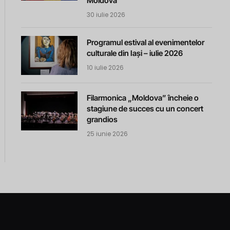
Moldova
30 iulie 2026
Programul estival al evenimentelor
culturale din Iași – iulie 2026
10 iulie 2026
Filarmonica „Moldova” încheie o
stagiune de succes cu un concert
grandios
25 iunie 2026