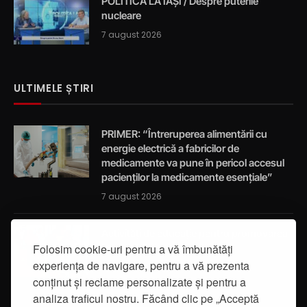
POLITICA LA IAȘI / Despre puterile
nucleare
7 august 2026
ULTIMELE ȘTIRI
PRIMER: “Întreruperea alimentării cu
energie electrică a fabricilor de
medicamente va pune în pericol accesul
pacienților la medicamente esențiale”
7 august 2026
Activități de educație pentru promovarea
integrității
Folosim cookie-uri pentru a vă îmbunătăți
experiența de navigare, pentru a vă prezenta
7 august 2026
conținut și reclame personalizate și pentru a
analiza traficul nostru. Făcând clic pe „Acceptă