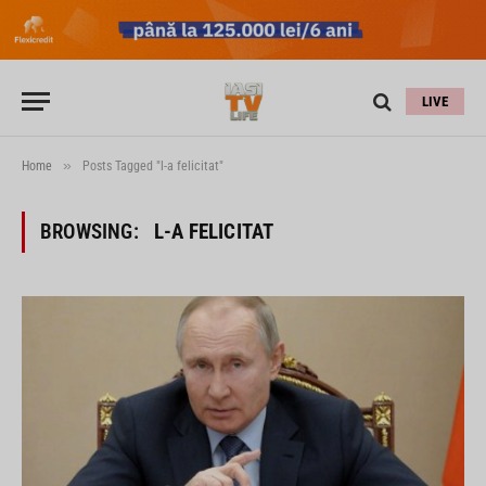
LIVE
»
Home
Posts Tagged "l-a felicitat"
BROWSING:
L-A FELICITAT