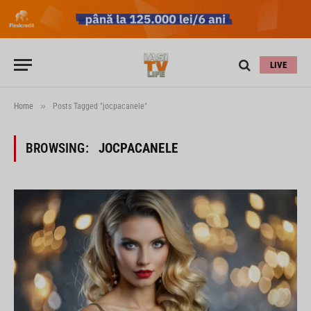
LIVE
»
Home
Posts Tagged "jocpacanele"
BROWSING:
JOCPACANELE