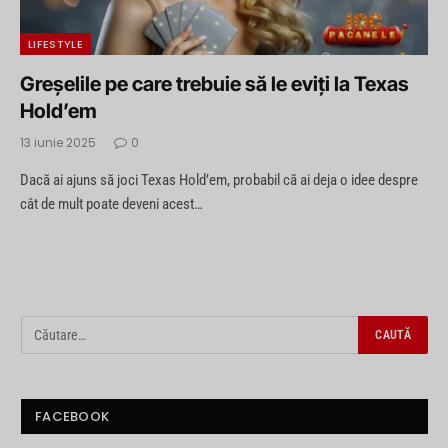
LIFESTYLE
Greșelile pe care trebuie să le eviți la Texas
Hold’em
13 iunie 2025
0
Dacă ai ajuns să joci Texas Hold’em, probabil că ai deja o idee despre
cât de mult poate deveni acest…
FACEBOOK