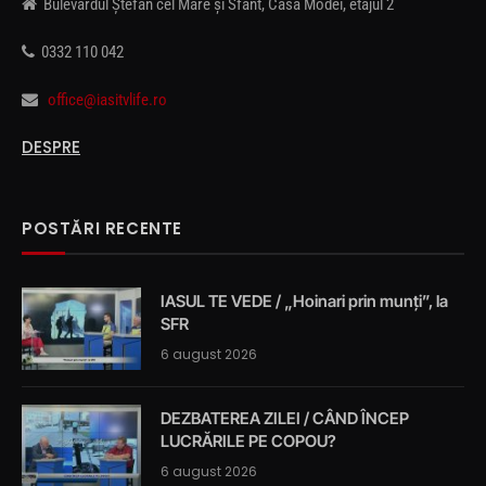
Bulevardul Ștefan cel Mare și Sfânt, Casa Modei, etajul 2
0332 110 042
office@iasitvlife.ro
DESPRE
POSTĂRI RECENTE
IASUL TE VEDE / „Hoinari prin munți”, la
SFR
6 august 2026
DEZBATEREA ZILEI / CÂND ÎNCEP
LUCRĂRILE PE COPOU?
6 august 2026