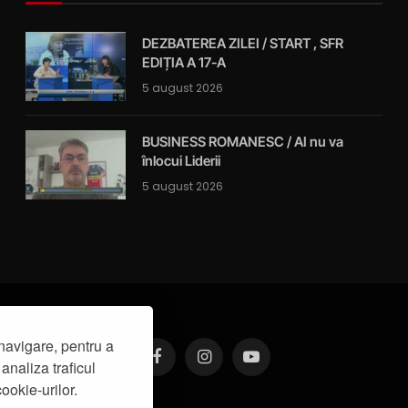
DEZBATEREA ZILEI / START , SFR
EDIȚIA A 17-A
5 august 2026
BUSINESS ROMANESC / AI nu va
înlocui Liderii
5 august 2026
navigare, pentru a
analiza traficul
Facebook
Instagram
YouTube
ookie-urilor.