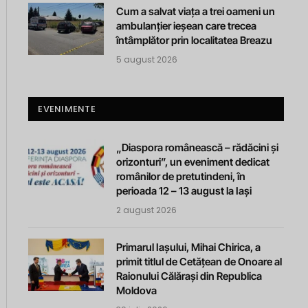
Cum a salvat viața a trei oameni un
ambulanțier ieșean care trecea
întâmplător prin localitatea Breazu
5 august 2026
EVENIMENTE
„Diaspora românească – rădăcini și
orizonturi”, un eveniment dedicat
românilor de pretutindeni, în
perioada 12 – 13 august la Iași
2 august 2026
Primarul Iașului, Mihai Chirica, a
primit titlul de Cetățean de Onoare al
Raionului Călărași din Republica
Moldova