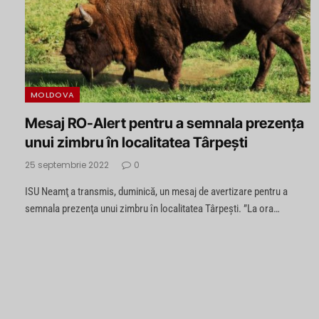
MOLDOVA
Mesaj RO-Alert pentru a semnala prezenţa
unui zimbru în localitatea Târpeşti
25 septembrie 2022
0
ISU Neamţ a transmis, duminică, un mesaj de avertizare pentru a
semnala prezenţa unui zimbru în localitatea Târpeşti. ”La ora…