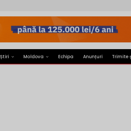
Știri
Moldova
Echipa
Anunțuri
Trimite 