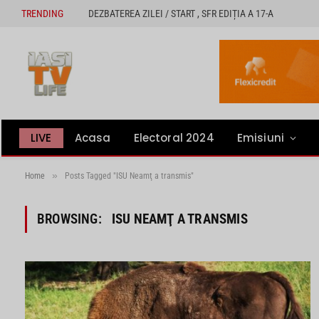
TRENDING
DEZBATEREA ZILEI / START , SFR EDIȚIA A 17-A
LIVE
Acasa
Electoral 2024
Emisiuni
»
Home
Posts Tagged "ISU Neamţ a transmis"
BROWSING:
ISU NEAMŢ A TRANSMIS