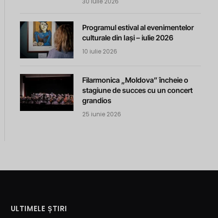
30 iulie 2026
Programul estival al evenimentelor
culturale din Iași – iulie 2026
10 iulie 2026
Filarmonica „Moldova” încheie o
stagiune de succes cu un concert
grandios
25 iunie 2026
ULTIMELE ȘTIRI