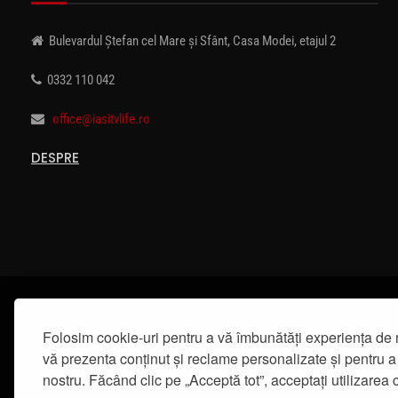
Bulevardul Ștefan cel Mare și Sfânt, Casa Modei, etajul 2
0332 110 042
office@iasitvlife.ro
DESPRE
Folosim cookie-uri pentru a vă îmbunătăți experiența de 
vă prezenta conținut și reclame personalizate și pentru a 
nostru. Făcând clic pe „Acceptă tot”, acceptați utilizarea c