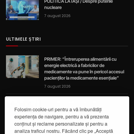
POLITICA LA IAȘI / Despre puterile
nucleare
7 august 2026
ULTIMELE ȘTIRI
PRIMER: “Întreruperea alimentării cu
energie electrică a fabricilor de
medicamente va pune în pericol accesul
pacienților la medicamente esențiale”
7 august 2026
Activități de educație pentru promovarea
Folosim cookie-uri pentru a vă îmbunătăți
integrității
experiența de navigare, pentru a vă prezenta
7 august 2026
conținut și reclame personalizate și pentru a
analiza traficul nostru. Făcând clic pe „Acceptă