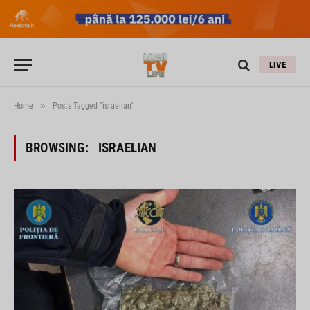
LIVE
»
Home
Posts Tagged "israelian"
BROWSING:
ISRAELIAN