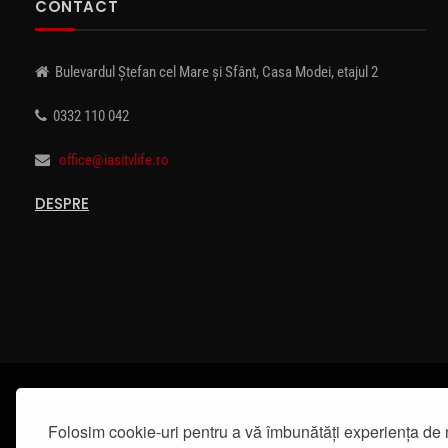
CONTACT
Bulevardul Ștefan cel Mare și Sfânt, Casa Modei, etajul 2
0332 110 042
office@iasitvlife.ro
DESPRE
Folosim cookie-uri pentru a vă îmbunătăți experiența de 