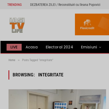
TRENDING
DEZBATEREA ZILEI / Reconstituiri cu Ileana Popovici
LIVE
Acasa
Electoral 2024
Emisiuni
»
Home
Posts Tagged "integritate"
BROWSING:
INTEGRITATE