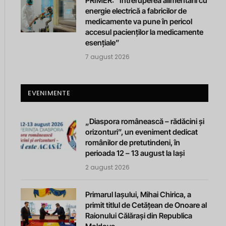
PRIMER: “Întreruperea alimentării cu
energie electrică a fabricilor de
medicamente va pune în pericol
accesul pacienților la medicamente
esențiale”
7 august 2026
EVENIMENTE
„Diaspora românească – rădăcini și
orizonturi”, un eveniment dedicat
românilor de pretutindeni, în
perioada 12 – 13 august la Iași
2 august 2026
Primarul Iașului, Mihai Chirica, a
primit titlul de Cetățean de Onoare al
Raionului Călărași din Republica