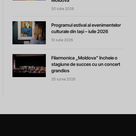
Moldova
30 iulie 2026
Programul estival al evenimentelor
culturale din Iași – iulie 2026
10 iulie 2026
Filarmonica „Moldova” încheie o
stagiune de succes cu un concert
grandios
25 iunie 2026