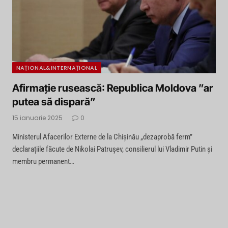
NAȚIONAL&INTERNAȚIONAL
Afirmație rusească: Republica Moldova ”ar
putea să dispară”
15 ianuarie 2025
0
Ministerul Afacerilor Externe de la Chișinău „dezaprobă ferm”
declarațiile făcute de Nikolai Patrușev, consilierul lui Vladimir Putin și
membru permanent…