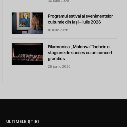
30 iulie 2026
Programul estival al evenimentelor
culturale din Iași – iulie 2026
10 iulie 2026
Filarmonica „Moldova” încheie o
stagiune de succes cu un concert
grandios
25 iunie 2026
ULTIMELE ȘTIRI