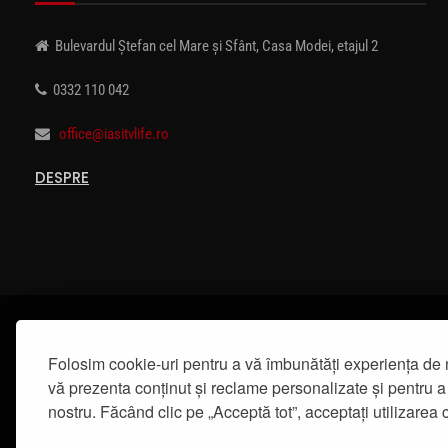
Bulevardul Ștefan cel Mare și Sfânt, Casa Modei, etajul 2
0332 110 042
office@iasitvlife.ro
DESPRE
Folosim cookie-uri pentru a vă îmbunătăți experiența de 
vă prezenta conținut și reclame personalizate și pentru a 
nostru. Făcând clic pe „Acceptă tot”, acceptați utilizarea c