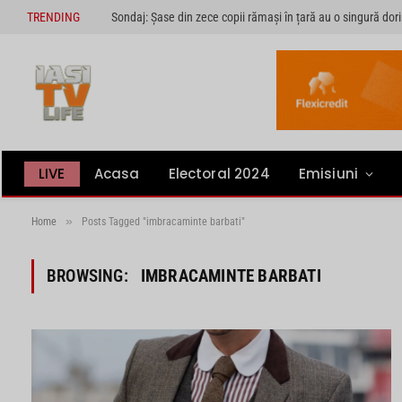
TRENDING
LIVE
Acasa
Electoral 2024
Emisiuni
»
Home
Posts Tagged "imbracaminte barbati"
BROWSING:
IMBRACAMINTE BARBATI