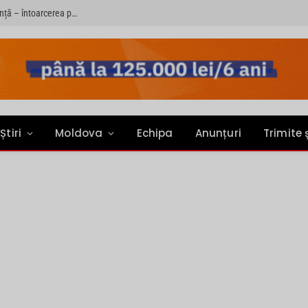
Sondaj: Șase din zece copii rămași în țară au o singură dorință – întoarcerea părinților acasă
Știri
Moldova
Echipa
Anunțuri
Trimite 