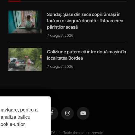
Sondaj: Șase din zece copii rămași în
țară au o singură dorință – întoarcerea
părinților acasă
7 august 2026
Coliziune puternică între două mașini în
localitatea Bordea
7 august 2026
navigare, pentru a
analiza traficul
Facebook
Instagram
YouTube
ookie-urilor.
© 2019 - IasiTV Life. Toate drepturile rezervate.