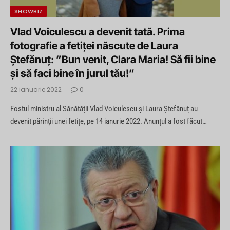
SHOWBIZ
Vlad Voiculescu a devenit tată. Prima
fotografie a fetiței născute de Laura
Ștefănuț: ”Bun venit, Clara Maria! Să fii bine
și să faci bine în jurul tău!”
22 ianuarie 2022
0
Fostul ministru al Sănătății Vlad Voiculescu și Laura Ștefănuț au
devenit părinții unei fetițe, pe 14 ianurie 2022. Anunțul a fost făcut…