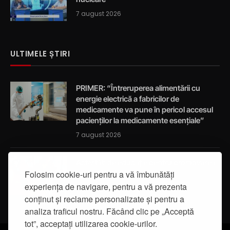
7 august 2026
ULTIMELE ȘTIRI
PRIMER: “Întreruperea alimentării cu
energie electrică a fabricilor de
medicamente va pune în pericol accesul
pacienților la medicamente esențiale”
7 august 2026
Activități de educație pentru promovarea
integrității
Folosim cookie-uri pentru a vă îmbunătăți
experiența de navigare, pentru a vă prezenta
7 august 2026
conținut și reclame personalizate și pentru a
analiza traficul nostru. Făcând clic pe „Acceptă
tot”, acceptați utilizarea cookie-urilor.