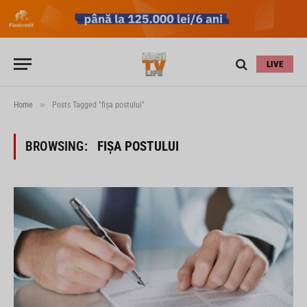
LIVE
»
Home
Posts Tagged "fişa postului"
BROWSING:
FIŞA POSTULUI