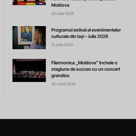
Moldova
30 iulie 2026
Programul estival al evenimentelor
culturale din Iași – iulie 2026
10 iulie 2026
Filarmonica „Moldova” încheie o
stagiune de succes cu un concert
grandios
25 iunie 2026