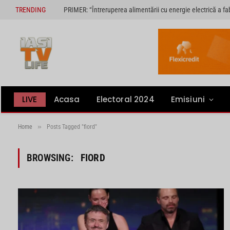
TRENDING
LIVE
Acasa
Electoral 2024
Emisiuni
»
Home
Posts Tagged "fiord"
BROWSING:
FIORD