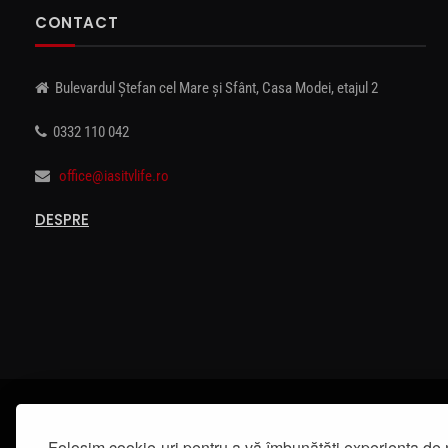
CONTACT
Bulevardul Ștefan cel Mare și Sfânt, Casa Modei, etajul 2
0332 110 042
office@iasitvlife.ro
DESPRE
Folosim cookie-uri pentru a vă îmbunătăți experiența de 