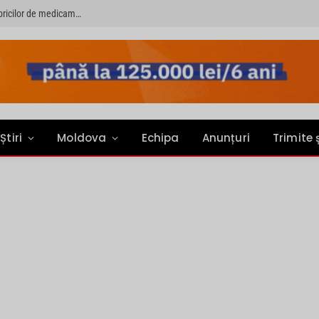
PRIMER: “Întreruperea alimentării cu energie electrică a fabricilor de medicamente va pune în pericol accesul pacienților la medicamente esențiale”
Știri
Moldova
Echipa
Anunțuri
Trimite 