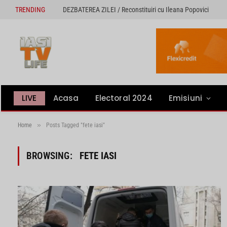
TRENDING
DEZBATEREA ZILEI / Reconstituiri cu Ileana Popovici
LIVE
Acasa
Electoral 2024
Emisiuni
»
Home
Posts Tagged "fete iasi"
BROWSING:
FETE IASI