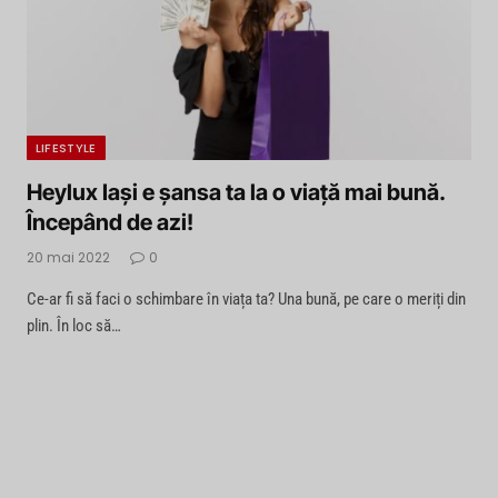
LIFESTYLE
Heylux Iași e șansa ta la o viață mai bună.
Începând de azi!
20 mai 2022
0
Ce-ar fi să faci o schimbare în viața ta? Una bună, pe care o meriți din
plin. În loc să…