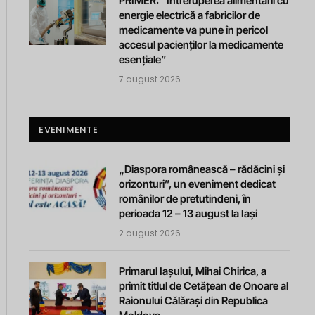
PRIMER: “Întreruperea alimentării cu
energie electrică a fabricilor de
medicamente va pune în pericol
accesul pacienților la medicamente
esențiale”
7 august 2026
EVENIMENTE
„Diaspora românească – rădăcini și
orizonturi”, un eveniment dedicat
românilor de pretutindeni, în
perioada 12 – 13 august la Iași
2 august 2026
Primarul Iașului, Mihai Chirica, a
primit titlul de Cetățean de Onoare al
Raionului Călărași din Republica