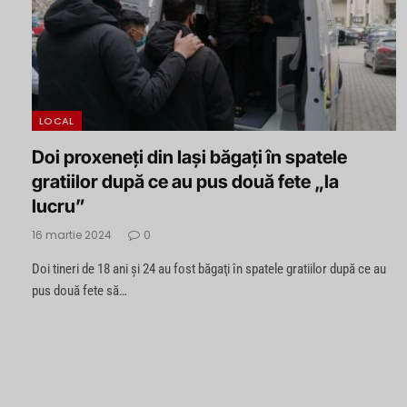
LOCAL
Doi proxeneți din Iași băgaţi în spatele
gratiilor după ce au pus două fete „la
lucru”
16 martie 2024
0
Doi tineri de 18 ani şi 24 au fost băgaţi în spatele gratiilor după ce au
pus două fete să…