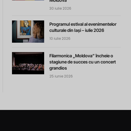
Moldova
30 iulie 2026
Programul estival al evenimentelor
culturale din Iași – iulie 2026
10 iulie 2026
Filarmonica „Moldova” încheie o
stagiune de succes cu un concert
grandios
25 iunie 2026