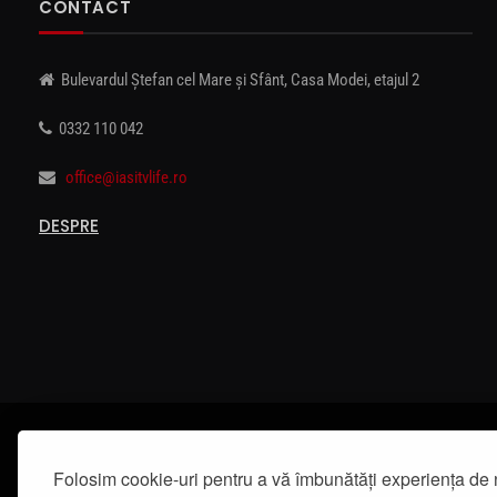
CONTACT
Bulevardul Ștefan cel Mare și Sfânt, Casa Modei, etajul 2
0332 110 042
office@iasitvlife.ro
DESPRE
Folosim cookie-uri pentru a vă îmbunătăți experiența de 