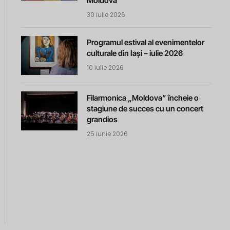
Moldova
30 iulie 2026
Programul estival al evenimentelor
culturale din Iași – iulie 2026
10 iulie 2026
Filarmonica „Moldova” încheie o
stagiune de succes cu un concert
grandios
25 iunie 2026