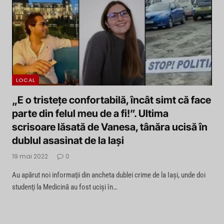
LOCAL
„E o tristețe confortabilă, încât simt că face
parte din felul meu de a fi!”. Ultima
scrisoare lăsată de Vanesa, tânăra ucisă în
dublul asasinat de la Iaşi
19 mai 2022
0
Au apărut noi informaţii din ancheta dublei crime de la Iaşi, unde doi
studenţi la Medicină au fost ucişi în…