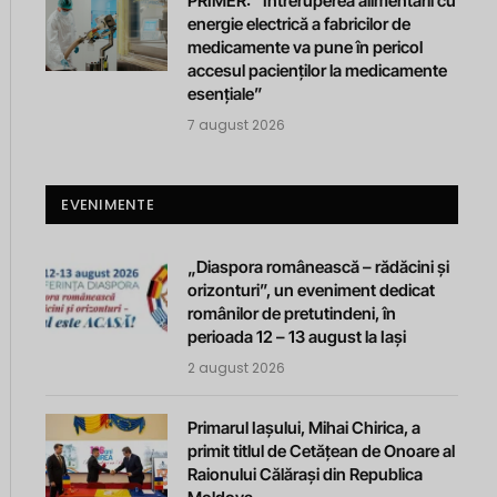
PRIMER: “Întreruperea alimentării cu
energie electrică a fabricilor de
medicamente va pune în pericol
accesul pacienților la medicamente
esențiale”
7 august 2026
EVENIMENTE
„Diaspora românească – rădăcini și
orizonturi”, un eveniment dedicat
românilor de pretutindeni, în
perioada 12 – 13 august la Iași
2 august 2026
Primarul Iașului, Mihai Chirica, a
primit titlul de Cetățean de Onoare al
Raionului Călărași din Republica