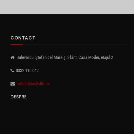
CONTACT
Bulevardul Ștefan cel Mare și Sfânt, Casa Modei, etajul 2
0332 110 042
office@iasitvlife.ro
DESPRE