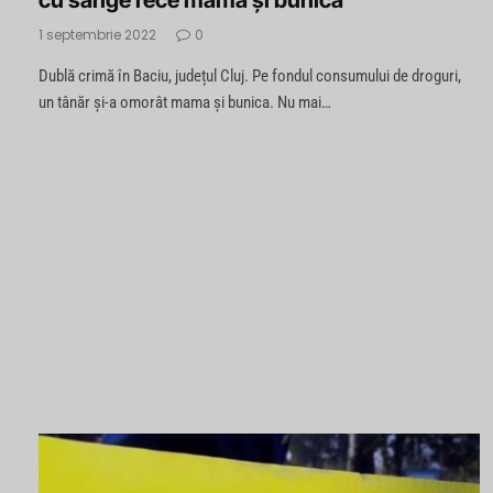
cu sânge rece mama și bunica
1 septembrie 2022
0
Dublă crimă în Baciu, județul Cluj. Pe fondul consumului de droguri,
un tânăr și-a omorât mama și bunica. Nu mai…