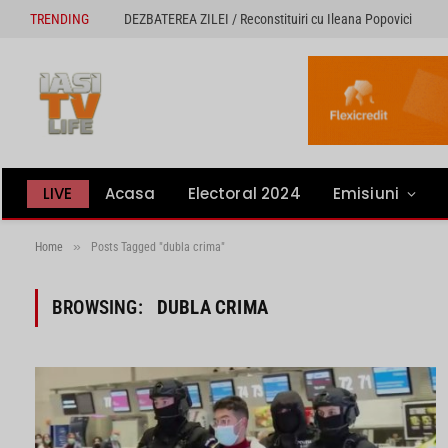
TRENDING
DEZBATEREA ZILEI / Reconstituiri cu Ileana Popovici
LIVE
Acasa
Electoral 2024
Emisiuni
»
Home
Posts Tagged "dubla crima"
BROWSING:
DUBLA CRIMA