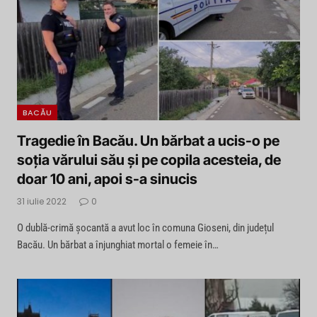
BACĂU
Tragedie în Bacău. Un bărbat a ucis-o pe
soția vărului său și pe copila acesteia, de
doar 10 ani, apoi s-a sinucis
31 iulie 2022
0
O dublă-crimă șocantă a avut loc în comuna Gioseni, din județul
Bacău. Un bărbat a înjunghiat mortal o femeie în…