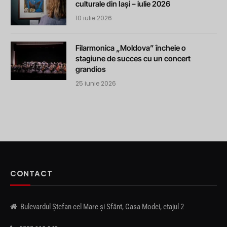
culturale din Iași – iulie 2026
10 iulie 2026
Filarmonica „Moldova” încheie o
stagiune de succes cu un concert
grandios
25 iunie 2026
CONTACT
Bulevardul Ștefan cel Mare și Sfânt, Casa Modei, etajul 2