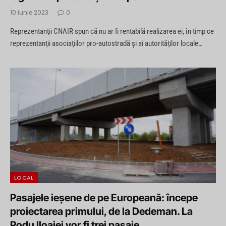
10 iunie 2023
0
Reprezentanţii CNAIR spun că nu ar fi rentabilă realizarea ei, în timp ce
reprezentanţii asociaţiilor pro-autostradă şi ai autorităţilor locale…
LOCAL
Pasajele ieşene de pe Europeană: începe
proiectarea primului, de la Dedeman. La
Podu Iloaiei vor fi trei pasaje