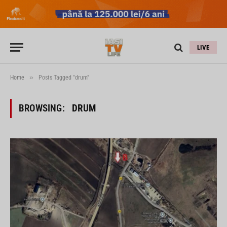
LIVE
»
Home
Posts Tagged "drum"
BROWSING:
DRUM