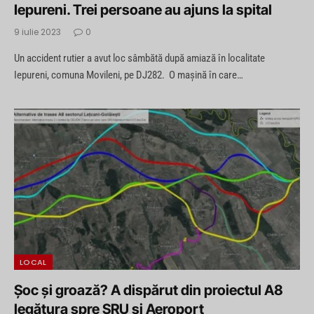
Iepureni. Trei persoane au ajuns la spital
9 iulie 2023
0
Un accident rutier a avut loc sâmbătă după amiază în localitate
Iepureni, comuna Movileni, pe DJ282. O maşină în care…
LOCAL
Şoc şi groază? A dispărut din proiectul A8
legătura spre SRU şi Aeroport