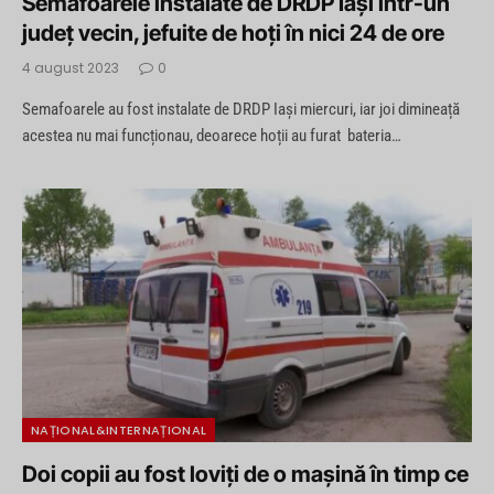
Semafoarele instalate de DRDP Iași într-un
județ vecin, jefuite de hoți în nici 24 de ore
4 august 2023
0
Semafoarele au fost instalate de DRDP Iași miercuri, iar joi dimineață
acestea nu mai funcționau, deoarece hoții au furat bateria…
NAȚIONAL&INTERNAȚIONAL
Doi copii au fost loviți de o mașină în timp ce