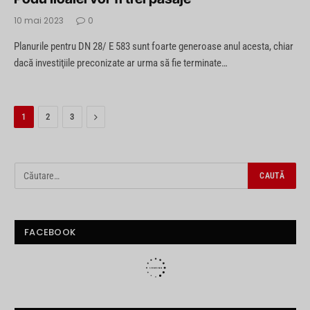
10 mai 2023
0
Planurile pentru DN 28/ E 583 sunt foarte generoase anul acesta, chiar
dacă investiţiile preconizate ar urma să fie terminate…
Next
1
2
3
FACEBOOK