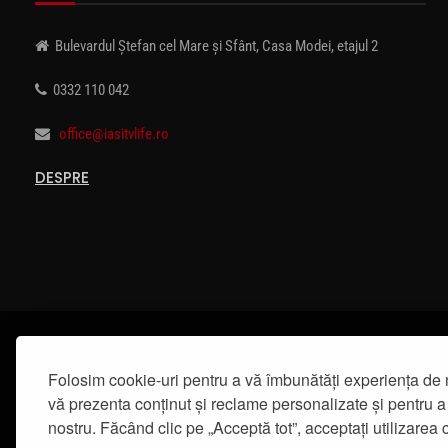
Bulevardul Ștefan cel Mare și Sfânt, Casa Modei, etajul 2
0332 110 042
office@iasitvlife.ro
DESPRE
Folosim cookie-uri pentru a vă îmbunătăți experiența de 
vă prezenta conținut și reclame personalizate și pentru a 
nostru. Făcând clic pe „Acceptă tot”, acceptați utilizarea c