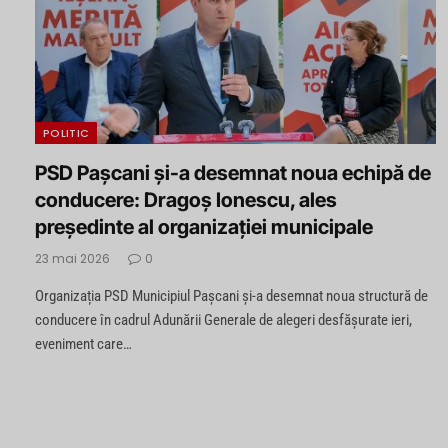
POLITIC
PSD Pașcani și-a desemnat noua echipă de
conducere: Dragoș Ionescu, ales
președinte al organizației municipale
23 mai 2026
0
Organizația PSD Municipiul Pașcani și-a desemnat noua structură de
conducere în cadrul Adunării Generale de alegeri desfășurate ieri,
eveniment care…