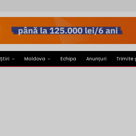
Știri
Moldova
Echipa
Anunțuri
Trimite 