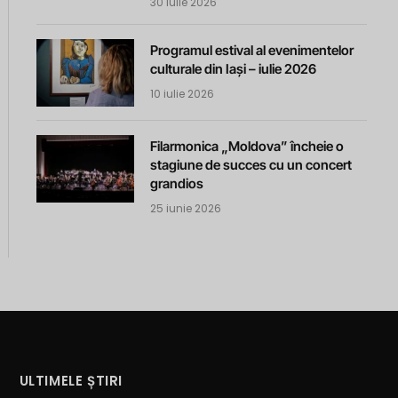
30 iulie 2026
Programul estival al evenimentelor
culturale din Iași – iulie 2026
10 iulie 2026
Filarmonica „Moldova” încheie o
stagiune de succes cu un concert
grandios
25 iunie 2026
ULTIMELE ȘTIRI