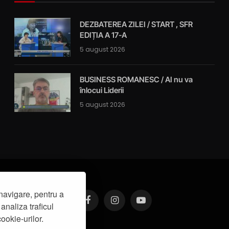
DEZBATEREA ZILEI / START , SFR
EDIȚIA A 17-A
5 august 2026
BUSINESS ROMANESC / AI nu va
înlocui Liderii
5 august 2026
navigare, pentru a
analiza traficul
Facebook
Instagram
YouTube
ookie-urilor.