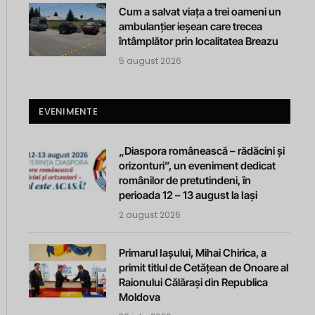
Cum a salvat viața a trei oameni un
ambulanțier ieșean care trecea
întâmplător prin localitatea Breazu
5 august 2026
EVENIMENTE
„Diaspora românească – rădăcini și
orizonturi”, un eveniment dedicat
românilor de pretutindeni, în
perioada 12 – 13 august la Iași
2 august 2026
Primarul Iașului, Mihai Chirica, a
primit titlul de Cetățean de Onoare al
Raionului Călărași din Republica
Moldova