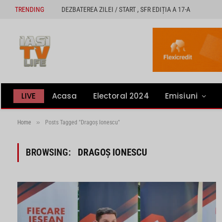
TRENDING
DEZBATEREA ZILEI / START , SFR EDIȚIA A 17-A
LIVE
Acasa
Electoral 2024
Emisiuni
»
Home
Posts Tagged "Dragoș Ionescu"
BROWSING:
DRAGOȘ IONESCU