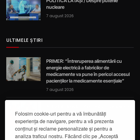
POLITICA LA IAȘI / Despre puterile
nucleare
7 august 2026
ULTIMELE ȘTIRI
PRIMER: “Întreruperea alimentării cu
energie electrică a fabricilor de
medicamente va pune în pericol accesul
pacienților la medicamente esențiale”
7 august 2026
Activități de educație pentru promovarea
integrității
Folosim cookie-uri pentru a vă îmbunătăți
experiența de navigare, pentru a vă prezenta
7 august 2026
conținut și reclame personalizate și pentru a
analiza traficul nostru. Făcând clic pe „Acceptă