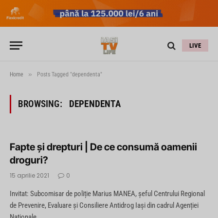
LIVE
»
Home
Posts Tagged "dependenta"
BROWSING:
DEPENDENTA
Fapte și drepturi | De ce consumă oamenii
droguri?
15 aprilie 2021
0
Invitat: Subcomisar de poliție Marius MANEA, șeful Centrului Regional
de Prevenire, Evaluare și Consiliere Antidrog Iași din cadrul Agenției
Naționale…