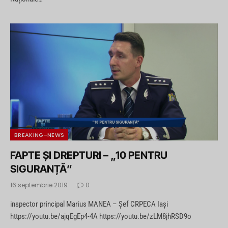
BREAKING-NEWS
FAPTE ȘI DREPTURI – „10 PENTRU
SIGURANȚĂ”
16 septembrie 2019
0
inspector principal Marius MANEA – Șef CRPECA Iași
https://youtu.be/ajqEgEp4-4A https://youtu.be/zLM8jhRSD9o