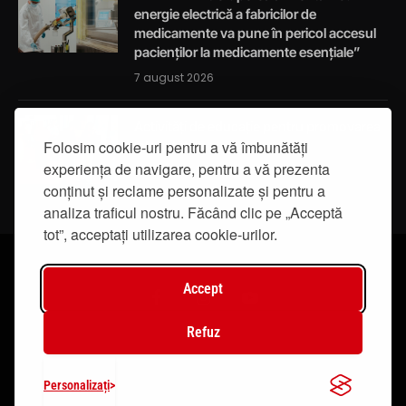
energie electrică a fabricilor de
medicamente va pune în pericol accesul
pacienților la medicamente esențiale”
7 august 2026
Activități de educație pentru promovarea
integrității
Folosim cookie-uri pentru a vă îmbunătăți
experiența de navigare, pentru a vă prezenta
7 august 2026
conținut și reclame personalizate și pentru a
analiza traficul nostru. Făcând clic pe „Acceptă
tot”, acceptați utilizarea cookie-urilor.
Accept
Facebook
Instagram
YouTube
Refuz
© 2019 - IasiTV Life. Toate drepturile rezervate.
Personalizați
Creat de