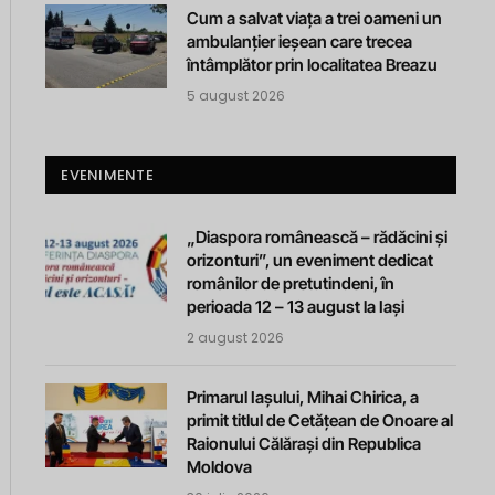
Cum a salvat viața a trei oameni un
ambulanțier ieșean care trecea
întâmplător prin localitatea Breazu
5 august 2026
EVENIMENTE
„Diaspora românească – rădăcini și
orizonturi”, un eveniment dedicat
românilor de pretutindeni, în
perioada 12 – 13 august la Iași
2 august 2026
Primarul Iașului, Mihai Chirica, a
primit titlul de Cetățean de Onoare al
Raionului Călărași din Republica
Moldova