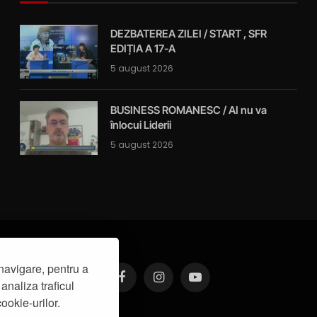
DEZBATEREA ZILEI / START , SFR
EDIȚIA A 17-A
5 august 2026
BUSINESS ROMANESC / AI nu va
înlocui Liderii
5 august 2026
navigare, pentru a
analiza traficul
Facebook
Instagram
YouTube
ookie-urilor.