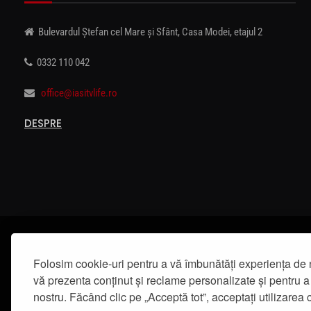
Bulevardul Ștefan cel Mare și Sfânt, Casa Modei, etajul 2
0332 110 042
office@iasitvlife.ro
DESPRE
Folosim cookie-uri pentru a vă îmbunătăți experiența de 
vă prezenta conținut și reclame personalizate și pentru a 
nostru. Făcând clic pe „Acceptă tot”, acceptați utilizarea c