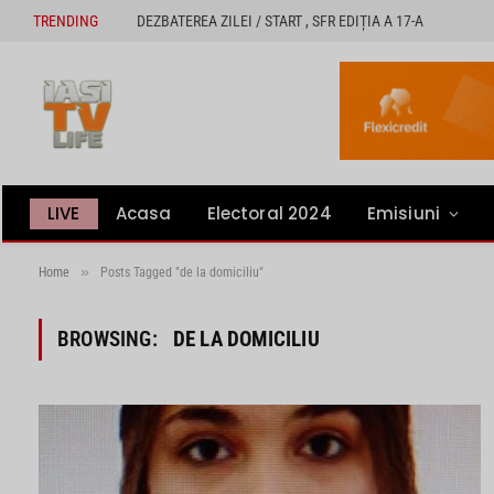
TRENDING
DEZBATEREA ZILEI / START , SFR EDIȚIA A 17-A
LIVE
Acasa
Electoral 2024
Emisiuni
»
Home
Posts Tagged "de la domiciliu"
BROWSING:
DE LA DOMICILIU