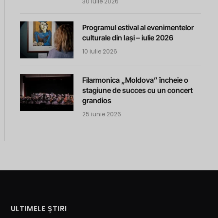
30 iulie 2026
Programul estival al evenimentelor
culturale din Iași – iulie 2026
10 iulie 2026
Filarmonica „Moldova” încheie o
stagiune de succes cu un concert
grandios
25 iunie 2026
ULTIMELE ȘTIRI