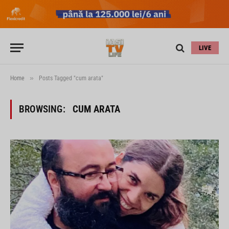
LIVE
»
Home
Posts Tagged "cum arata"
BROWSING:
CUM ARATA