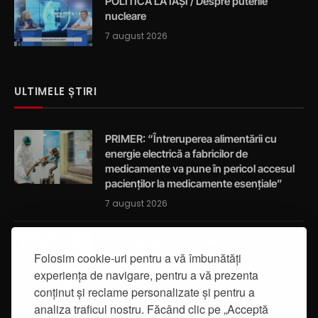
POLITICA LA IAȘI / Despre puterile
nucleare
7 august 2026
ULTIMELE ȘTIRI
PRIMER: “Întreruperea alimentării cu
energie electrică a fabricilor de
medicamente va pune în pericol accesul
pacienților la medicamente esențiale”
7 august 2026
Activități de educație pentru promovarea
integrității
Folosim cookie-uri pentru a vă îmbunătăți
experiența de navigare, pentru a vă prezenta
7 august 2026
conținut și reclame personalizate și pentru a
analiza traficul nostru. Făcând clic pe „Acceptă