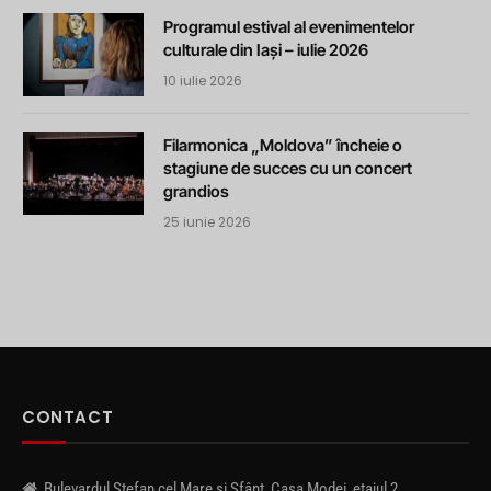
Programul estival al evenimentelor
culturale din Iași – iulie 2026
10 iulie 2026
Filarmonica „Moldova” încheie o
stagiune de succes cu un concert
grandios
25 iunie 2026
CONTACT
Bulevardul Ștefan cel Mare și Sfânt, Casa Modei, etajul 2