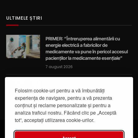
ULTIMELE ȘTIRI
PRIMER: “Întreruperea alimentării cu
energie electrică a fabricilor de
medicamente va pune în pericol accesul
pacienților la medicamente esențiale”
7 august 2026
Activități de educație pentru promovarea
integrității
Folosim cookie-uri pentru a vă îmbunătăți
experiența de navigare, pentru a vă prezenta
7 august 2026
conținut și reclame personalizate și pentru a
analiza traficul nostru. Făcând clic pe „Acceptă
tot”, acceptați utilizarea cookie-urilor.